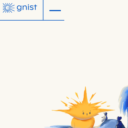
Tidligfaseinvestor for teknologi-startups i Trøndelag.